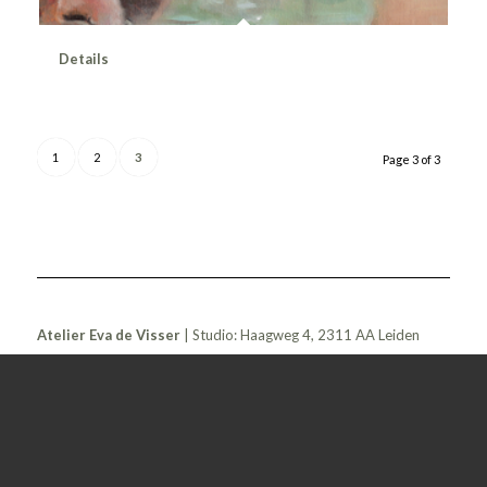
Details
1
2
3
Page 3 of 3
Atelier Eva de Visser
| Studio: Haagweg 4, 2311 AA Leiden
Netherlands
Phone ++ 31 6 52 35 70 84 | Mail:
eva@evadevisser.nl
Gerealiseerd door
Studio Projectie